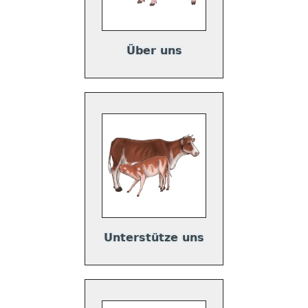
v
u
w
Über uns
o
Unterstütze uns