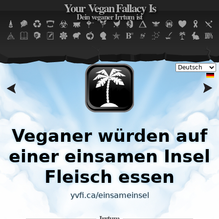
Your Vegan Fallacy Is
Jump to navigation
Dein veganer Irrtum ist
Veganer würden auf
einer einsamen Insel
Fleisch essen
yvfi.ca/einsameinsel
Irrtum