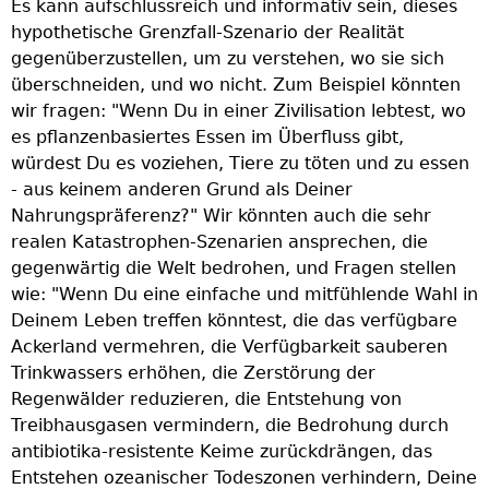
Z
Es kann aufschlussreich und informativ sein, dieses
z
hypothetische Grenzfall-Szenario der Realität
a
gegenüberzustellen, um zu verstehen, wo sie sich
k
überschneiden, und wo nicht. Zum Beispiel könnten
T
wir fragen: "Wenn Du in einer Zivilisation lebtest, wo
es pflanzenbasiertes Essen im Überfluss gibt,
A
würdest Du es voziehen, Tiere zu töten und zu essen
P
- aus keinem anderen Grund als Deiner
T
Nahrungspräferenz?" Wir könnten auch die sehr
T
realen Katastrophen-Szenarien ansprechen, die
e
U
gegenwärtig die Welt bedrohen, und Fragen stellen
K
wie: "Wenn Du eine einfache und mitfühlende Wahl in
s
Deinem Leben treffen könntest, die das verfügbare
g
n
Ackerland vermehren, die Verfügbarkeit sauberen
p
Trinkwassers erhöhen, die Zerstörung der
d
Regenwälder reduzieren, die Entstehung von
t
Treibhausgasen vermindern, die Bedrohung durch
v
antibiotika-resistente Keime zurückdrängen, das
s
Entstehen ozeanischer Todeszonen verhindern, Deine
v