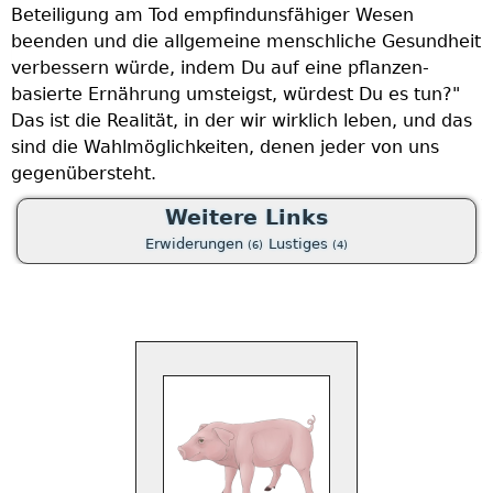
Beteiligung am Tod empfindunsfähiger Wesen
G
beenden und die allgemeine menschliche Gesundheit
d
verbessern würde, indem Du auf eine pflanzen-
A
basierte Ernährung umsteigst, würdest Du es tun?"
V
Das ist die Realität, in der wir wirklich leben, und das
z
sind die Wahlmöglichkeiten, denen jeder von uns
A
gegenübersteht.
n
T
Weitere Links
w
Erwiderungen
Lustiges
(6)
(4)
T
D
u
p
u
s
w
u
s