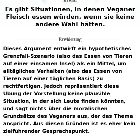
Es gibt Situationen, in denen Veganer
r
Fleisch essen würden, wenn sie keine
andere Wahl hätten.
Erwiderung
Dieses Argument entwirft ein hypothetisches
D
Grenzfall-Szenario (also das Essen von Tieren
v
auf einer einsamen Insel) als ein Mittel, um
a
alltägliches Verhalten (also das Essen von
d
Tieren auf einer täglichen Basis) zu
Z
rechtfertigen. Jedoch repräsentiert diese
d
Übung der Vorstellung keine plausible
T
Situation, in der sich Leute finden könnten,
e
und sagt nichts über die moralischen
b
Grundsätze des Veganers aus, der das Thema
g
l
anspricht. Aus diesen Gründen ist es eher kein
,
A
zielführender Gesprächspunkt.
f