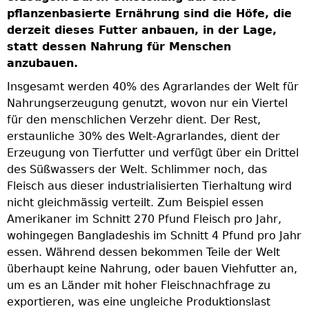
pflanzenbasierte Ernährung sind die Höfe, die
K
m
derzeit dieses Futter anbauen, in der Lage,
w
statt dessen Nahrung für Menschen
anzubauen.
E
M
Insgesamt werden 40% des Agrarlandes der Welt für
M
Nahrungserzeugung genutzt, wovon nur ein Viertel
ch
v
für den menschlichen Verzehr dient. Der Rest,
E
erstaunliche 30% des Welt-Agrarlandes, dient der
a
Erzeugung von Tierfutter und verfügt über ein Drittel
des Süßwassers der Welt. Schlimmer noch, das
E
nn
Fleisch aus dieser industrialisierten Tierhaltung wird
u
nicht gleichmässig verteilt. Zum Beispiel essen
H
Amerikaner im Schnitt 270 Pfund Fleisch pro Jahr,
T
wohingegen Bangladeshis im Schnitt 4 Pfund pro Jahr
b
essen. Während dessen bekommen Teile der Welt
w
überhaupt keine Nahrung, oder bauen Viehfutter an,
m
um es an Länder mit hoher Fleischnachfrage zu
m
exportieren, was eine ungleiche Produktionslast
s