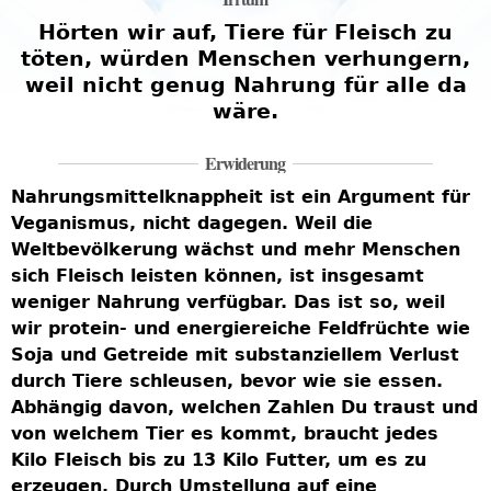
Hörten wir auf, Tiere für Fleisch zu
töten, würden Menschen verhungern,
weil nicht genug Nahrung für alle da
wäre.
Erwiderung
Nahrungsmittelknappheit ist ein Argument für
Veganismus, nicht dagegen. Weil die
Weltbevölkerung wächst und mehr Menschen
sich Fleisch leisten können, ist insgesamt
weniger Nahrung verfügbar. Das ist so, weil
wir protein- und energiereiche Feldfrüchte wie
U
Soja und Getreide mit substanziellem Verlust
t
n
durch Tiere schleusen, bevor wie sie essen.
K
Abhängig davon, welchen Zahlen Du traust und
L
von welchem Tier es kommt, braucht jedes
s
Kilo Fleisch bis zu 13 Kilo Futter, um es zu
z
erzeugen. Durch Umstellung auf eine
k