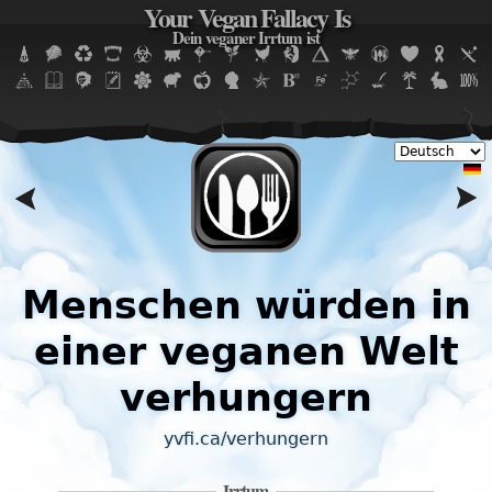
Your Vegan Fallacy Is
Jump to navigation
Dein veganer Irrtum ist
Menschen würden in
einer veganen Welt
verhungern
yvfi.ca/verhungern
d
Irrtum