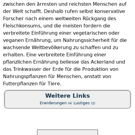
zwischen den ärmsten und reichsten Menschen auf
u
der Welt schafft. Deshalb rufen selbst konservative
d
Forscher nach einem weltweiten Rückgang des
w
Fleischkonsums, und die meisten fordern die
a
verbreitete Einführung einer vegetarischen oder
e
veganen Ernährung, um Nahrungssicherheit für die
w
wachsende Weltbevölkerung zu schaffen und zu
W
erhalten. Eine verbreitete Einführung einer
w
pflanzlichen Ernährung beliesse das Ackerland und
b
das Trinkwasser der Erde für die Produktion von
t
Nahrungspflanzen für Menschen, anstatt von
d
Futterpflanzen für Tiere.
Weitere Links
Erwiderungen
Lustiges
(4)
(2)