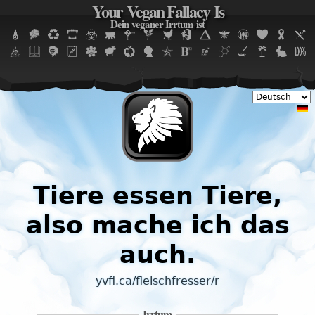
Your Vegan Fallacy Is
Jump to navigation
Dein veganer Irrtum ist
Tiere essen Tiere,
also mache ich das
auch.
yvfi.ca/fleischfresser/r
Irrtum