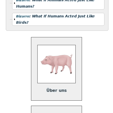
Bizarro
Humans?
Anzeigen
:
What If Humans Acted Just Like
Bizarro
Birds?
Über uns