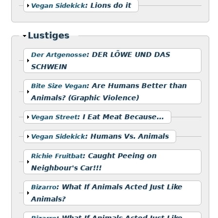
Anzeigen
:
Lions do it
Vegan Sidekick
Ausblenden
Lustiges
Anzeigen
:
DER LÖWE UND DAS
Der Artgenosse
SCHWEIN
Anzeigen
:
Are Humans Better than
Bite Size Vegan
Animals? (Graphic Violence)
Anzeigen
:
I Eat Meat Because...
Vegan Street
Anzeigen
:
Humans Vs. Animals
Vegan Sidekick
Anzeigen
:
Caught Peeing on
Richie Fruitbat
Neighbour's Car!!!
Anzeigen
:
What If Animals Acted Just Like
Bizarro
Animals?
Anzeigen
:
What If Animals Acted Just Like