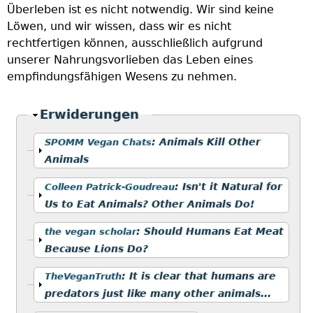
Überleben ist es nicht notwendig. Wir sind keine
Löwen, und wir wissen, dass wir es nicht
rechtfertigen können, ausschließlich aufgrund
unserer Nahrungsvorlieben das Leben eines
empfindungsfähigen Wesens zu nehmen.
Ausblenden
Erwiderungen
Anzeigen
:
Animals Kill Other
SPOMM Vegan Chats
Animals
Anzeigen
:
Isn't it Natural for
Colleen Patrick-Goudreau
Us to Eat Animals? Other Animals Do!
Anzeigen
:
Should Humans Eat Meat
the vegan scholar
Because Lions Do?
Anzeigen
:
It is clear that humans are
TheVeganTruth
predators just like many other animals...