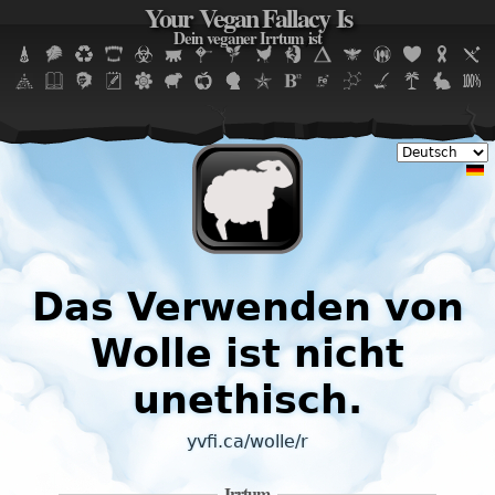
Your Vegan Fallacy Is
Jump to navigation
Dein veganer Irrtum ist
Das Verwenden von
Wolle ist nicht
unethisch.
yvfi.ca/wolle/r
Irrtum