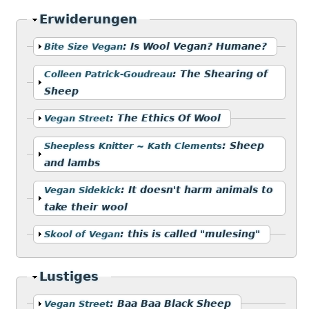
Ausblenden
Erwiderungen
Anzeigen
:
Is Wool Vegan? Humane?
Bite Size Vegan
Anzeigen
:
The Shearing of
Colleen Patrick-Goudreau
Sheep
Anzeigen
:
The Ethics Of Wool
Vegan Street
Anzeigen
:
Sheep
Sheepless Knitter ~ Kath Clements
and lambs
Anzeigen
:
It doesn't harm animals to
Vegan Sidekick
take their wool
Anzeigen
:
this is called "mulesing"
Skool of Vegan
Ausblenden
Lustiges
Anzeigen
:
Baa Baa Black Sheep
Vegan Street