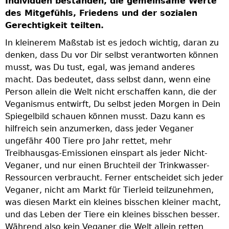
Individuen bestanden, die gemeinsame Werte
z
des Mitgefühls, Friedens und der sozialen
D
Gerechtigkeit teilten.
s
In kleinerem Maßstab ist es jedoch wichtig, daran zu
n
denken, dass Du vor Dir selbst verantworten können
m
musst, was Du tust, egal, was jemand anderes
m
as
macht. Das bedeutet, dass selbst dann, wenn eine
B
Person allein die Welt nicht erschaffen kann, die der
A
Veganismus entwirft, Du selbst jeden Morgen in Dein
d
Spiegelbild schauen können musst. Dazu kann es
I
hilfreich sein anzumerken, dass jeder Veganer
u
ungefähr 400 Tiere pro Jahr rettet, mehr
i
r
Treibhausgas-Emissionen einspart als jeder Nicht-
d
Veganer, und nur einen Bruchteil der Trinkwasser-
i
t
Ressourcen verbraucht. Ferner entscheidet sich jeder
n
Veganer, nicht am Markt für Tierleid teilzunehmen,
n
was diesen Markt ein kleines bisschen kleiner macht,
b
und das Leben der Tiere ein kleines bisschen besser.
L
Während also kein Veganer die Welt allein retten
V