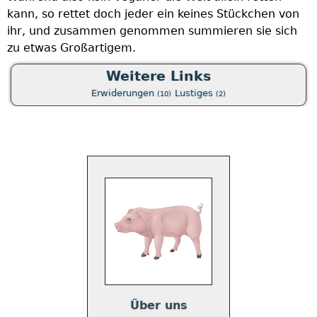
kann, so rettet doch jeder ein keines Stückchen von
E
ihr, und zusammen genommen summieren sie sich
B
s
zu etwas Großartigem.
Ü
z
Weitere Links
Erwiderungen
Lustiges
(10)
(2)
r
t
Über uns