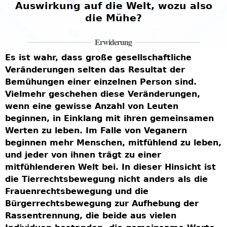
o
Auswirkung auf die Welt, wozu also
die Mühe?
Erwiderung
Es ist wahr, dass große gesellschaftliche
Veränderungen selten das Resultat der
Bemühungen einer einzelnen Person sind.
B
Vielmehr geschehen diese Veränderungen,
d
wenn eine gewisse Anzahl von Leuten
s
beginnen, in Einklang mit ihren gemeinsamen
e
Werten zu leben. Im Falle von Veganern
B
beginnen mehr Menschen, mitfühlend zu leben,
B
t
und jeder von ihnen trägt zu einer
u
mitfühlenderen Welt bei. In dieser Hinsicht ist
k
die Tierrechtsbewegung nicht anders als die
l
Frauenrechtsbewegung und die
w
Bürgerrechtsbewegung zur Aufhebung der
I
Rassentrennung, die beide aus vielen
g