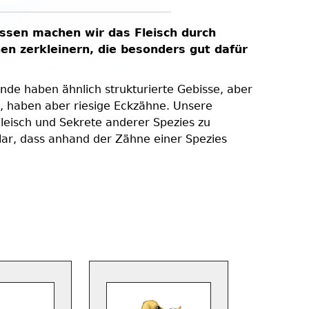
Viele me
essen machen wir das Fleisch durch
und Hund
en zerkleinern, die besonders gut dafür
essen, e
mit Abwäs
und Weis
nde haben ähnlich strukturierte Gebisse, aber
, haben aber riesige Eckzähne. Unsere
Und schli
Fleisch und Sekrete anderer Spezies zu
Ländern w
klar, dass anhand der Zähne einer Spezies
unhygieni
toxischen 
manchen K
Prozent al
mehr wirks
Beginn die