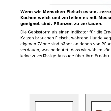
eiben,
Wenn wir Menschen Fleisch essen, zerre
nsport
Kochen weich und zerteilen es mit Messe
ndfläche
geeignet sind, Pflanzen zu zerkauen.
g zur
Die Gebissform als einen Indikator für die E
Und
Katzen brauchen Fleisch, während Hunde vega
nigten
eigenen Zähne sind näher an denen von Pflanze
ser.
verdauen, was bedeutet, dass wir wählen könne
ng für
keine zuverlässige Aussage über ihre Ernähr
 2.744.000
eines
 weniger
ilo (45
hützer
erte