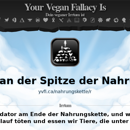
Your Vegan Fallacy Is
Jump to navigation
Dein veganer Irrtum ist
 an der Spitze der Nah
yvfi.ca/nahrungskette/r
Irrtum
dator am Ende der Nahrungskette, und 
lauf töten und essen wir Tiere, die unter