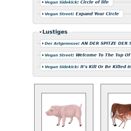
Anzeigen
:
Circle of life
Vegan Sidekick
Anzeigen
:
Expand Your Circle
Vegan Street
Ausblenden
Lustiges
Anzeigen
:
AN DER SPITZE DER
Der Artgenosse
Anzeigen
:
Welcome To The Top Of
Vegan Street
Anzeigen
:
It's Kill Or Be Killed 
Vegan Sidekick