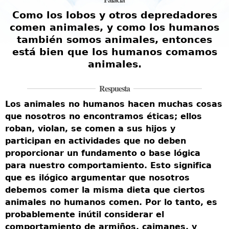
Como los lobos y otros depredadores
comen animales, y como los humanos
e
también somos animales, entonces
está bien que los humanos comamos
a
animales.
e
Respuesta
E
Los animales no humanos hacen muchas cosas
d
que nosotros no encontramos éticas; ellos
d
roban, violan, se comen a sus hijos y
g
participan en actividades que no deben
d
s
proporcionar un fundamento o base lógica
e
s
para nuestro comportamiento. Esto significa
d
que es ilógico argumentar que nosotros
a
a
debemos comer la misma dieta que ciertos
m
s
animales no humanos comen. Por lo tanto, es
t
probablemente inútil considerar el
p
comportamiento de armiños, caimanes, y
e