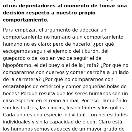
otros depredadores al momento de tomar una
h
decisión respecto a nuestro propio
a
comportamiento.
e
F
Para empezar, el argumento de adecuar un
h
comportamiento no humano a un comportamiento
p
humano no es claro; pero de hacerlo, ¿por qué
c
escogemos seguir el ejemplo del tiburón, del
b
guepardo o del oso en vez de seguir el del
hipopótamo, el del buey o el de la jirafa? ¿Por qué no
L
compararnos con cuervos y comer carroña a un lado
e
de la carretera? ¿Por qué no compararnos con
d
escarabajos de estiércol y comer pequeñas bolas de
s
heces? Porque resulta que los seres humanos son un
d
caso especial en el reino animal. Por eso. También lo
p
?
son los buitres, las cabras, los elefantes y los grillos.
7
Cada uno es una especie individual, con necesidades
a
individuales y sin la capacidad de elegir. Claro está,
v
los humanos somos capaces de un mayor grado de
a