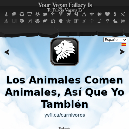
Your Vegan Fallacy Is
Jump to navigation
Tu Falacia Vegana Es
n
Los Animales Comen
Animales, Así Que Yo
También
yvfi.ca/carnivoros
Falacia