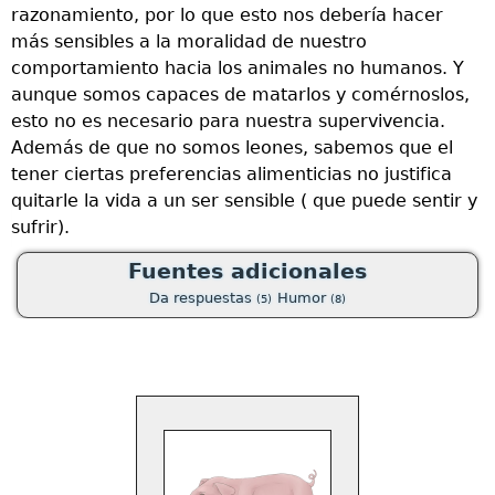
razonamiento, por lo que esto nos debería hacer
e
más sensibles a la moralidad de nuestro
d
comportamiento hacia los animales no humanos. Y
i
aunque somos capaces de matarlos y comérnoslos,
a
esto no es necesario para nuestra supervivencia.
b
Además de que no somos leones, sabemos que el
a
tener ciertas preferencias alimenticias no justifica
p
quitarle la vida a un ser sensible ( que puede sentir y
a
sufrir).
r
v
Fuentes adicionales
Da respuestas
Humor
(5)
(8)