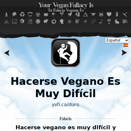
Your Vegan Fallacy Is
Jump to navigation
Tu Falacia Vegana Es
Hacerse Vegano Es
Muy Difícil
yvfi.ca/duro
Falacia
a
Hacerse vegano es muy difícil y