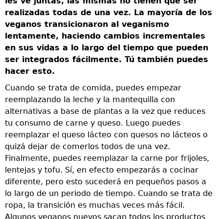
les ve juntas, las mismas no tienen que ser
l
realizadas todas de una vez. La mayoría de los
r
veganos transicionaron al veganismo
m
lentamente, haciendo cambios incrementales
d
en sus vidas a lo largo del tiempo que pueden
ser integrados fácilmente. Tú también puedes
E
hacer esto.
e
t
Cuando se trata de comida, puedes empezar
p
o
reemplazando la leche y la mantequilla con
m
s
alternativas a base de plantas a la vez que reduces
c
tu consumo de carne y queso. Luego puedes
m
o
reemplazar el queso lácteo con quesos no lácteos o
q
quizá dejar de comerlos todos de una vez.
a
Finalmente, puedes reemplazar la carne por frijoles,
e
lentejas y tofu. Sí, en efecto empezarás a cocinar
u
diferente, pero esto sucederá en pequeños pasos a
c
lo largo de un periodo de tiempo. Cuando se trata de
s
ropa, la transición es muchas veces más fácil.
m
Algunos veganos nuevos sacan todos los productos