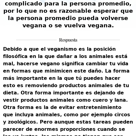
n
complicado para la persona promedio,
por lo que no es razonable esperar que
la persona promedio pueda volverse
vegana o se vuelva vegana.
Respuesta
Debido a que el veganismo es la posición
filosófica en la que dañar a los animales está
E
mal, hacerse vegano significa cambiar tu vida
e
en formas que minimicen este daño. La forma
e
n
más importante en la que tú puedes hacer
c
esto es removiendo productos animales de tu
p
dieta. Otra forma importante es dejando de
l
vestir productos animales como cuero y lana.
Otra forma es la de evitar entretenimiento
v
que incluya animales, como por ejemplo circos
e
y zoológicos. Pero aunque estas tareas pueden
s
c
parecer de enormes proporciones cuando se
d