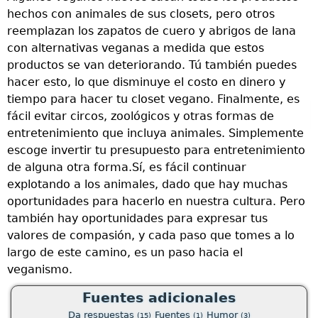
a
hechos con animales de sus closets, pero otros
p
reemplazan los zapatos de cuero y abrigos de lana
c
con alternativas veganas a medida que estos
m
productos se van deteriorando. Tú también puedes
f
hacer esto, lo que disminuye el costo en dinero y
tiempo para hacer tu closet vegano. Finalmente, es
fácil evitar circos, zoológicos y otras formas de
entretenimiento que incluya animales. Simplemente
escoge invertir tu presupuesto para entretenimiento
de alguna otra forma.Sí, es fácil continuar
explotando a los animales, dado que hay muchas
oportunidades para hacerlo en nuestra cultura. Pero
también hay oportunidades para expresar tus
valores de compasión, y cada paso que tomes a lo
largo de este camino, es un paso hacia el
veganismo.
Fuentes adicionales
Da respuestas
Fuentes
Humor
(15)
(1)
(3)