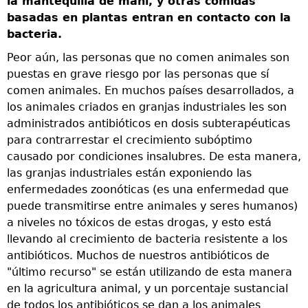
la mantequilla de maní, y otras comidas
n
basadas en plantas entran en contacto con la
I
bacteria.
l
s
Peor aún, las personas que no comen animales son
e
puestas en grave riesgo por las personas que sí
e
e
comen animales. En muchos países desarrollados, a
e
los animales criados en granjas industriales les son
d
administrados antibióticos en dosis subterapéuticas
l
para contrarrestar el crecimiento subóptimo
c
causado por condiciones insalubres. De esta manera,
v
las granjas industriales están exponiendo las
c
enfermedades zoonóticas (es una enfermedad que
c
puede transmitirse entre animales y seres humanos)
l
a niveles no tóxicos de estas drogas, y esto está
f
llevando al crecimiento de bacteria resistente a los
t
antibióticos. Muchos de nuestros antibióticos de
n
"último recurso" se están utilizando de esta manera
en la agricultura animal, y un porcentaje sustancial
de todos los antibióticos se dan a los animales