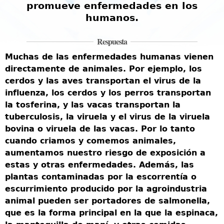
promueve enfermedades en los
a
humanos.
Respuesta
Muchas de las enfermedades humanas vienen
s
directamente de animales. Por ejemplo, los
s
cerdos y las aves transportan el virus de la
E
influenza, los cerdos y los perros transportan
r
la tosferina, y las vacas transportan la
c
tuberculosis, la viruela y el virus de la viruela
p
s
bovina o viruela de las vacas. Por lo tanto
l
cuando criamos y comemos animales,
t
aumentamos nuestro riesgo de exposición a
t
estas y otras enfermedades. Además, las
l
plantas contaminadas por la escorrentía o
e
escurrimiento producido por la agroindustria
s
animal pueden ser portadores de salmonella,
p
que es la forma principal en la que la espinaca,
d