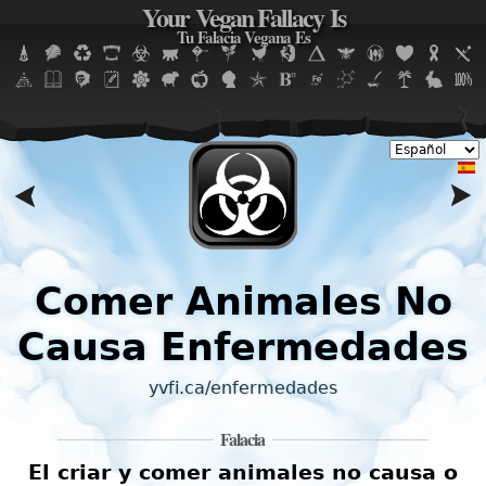
Your Vegan Fallacy Is
Jump to navigation
Tu Falacia Vegana Es
e
Comer Animales No
Causa Enfermedades
yvfi.ca/enfermedades
Falacia
El criar y comer animales no causa o