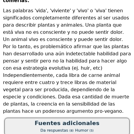
comerlas.
d
d
Las palabras 'vida', 'viviente' y 'vivo' o 'viva' tienen
v
significados completamente diferentes al ser usados
p
para describir plantas y animales. Una planta que
s
está viva no es consciente y no puede sentir dolor.
e
Un animal vivo es consciente y puede sentir dolor.
q
Por lo tanto, es problemático afirmar que las plantas
r
d
han desarrollado una aún indetectable habilidad para
a
pensar y sentir pero no la habilidad para hacer algo
con esa estrategia evolutiva (ej. huir, etc)
L
Independientemente, cada libra de carne animal
p
requiere entre cuatro y trece libras de material
a
vegetal para ser producida, dependiendo de la
d
especie y condiciones. Dada esa cantidad de muerte
c
za
de plantas, la creencia en la sensibilidad de las
s
plantas hace un poderoso argumento pro-vegano.
l
as
h
Fuentes adicionales
e
Da respuestas
Humor
(8)
(5)
a