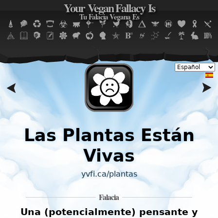
Your Vegan Fallacy Is
Jump to navigation
Tu Falacia Vegana Es
s
Las Plantas Están
Vivas
yvfi.ca/plantas
Falacia
Una (potencialmente) pensante y