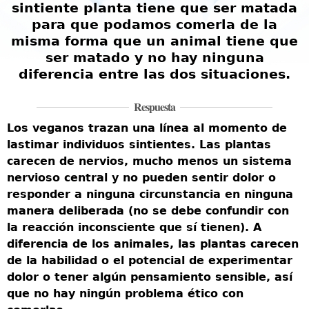
sintiente planta tiene que ser matada
para que podamos comerla de la
misma forma que un animal tiene que
ser matado y no hay ninguna
diferencia entre las dos situaciones.
L
Respuesta
e
Los veganos trazan una línea al momento de
é
lastimar individuos sintientes. Las plantas
(
carecen de nervios, mucho menos un sistema
y
nervioso central y no pueden sentir dolor o
t
responder a ninguna circunstancia en ninguna
p
manera deliberada (no se debe confundir con
a
la reacción inconsciente que sí tienen). A
m
diferencia de los animales, las plantas carecen
A
de la habilidad o el potencial de experimentar
s
dolor o tener algún pensamiento sensible, así
p
que no hay ningún problema ético con
l
r