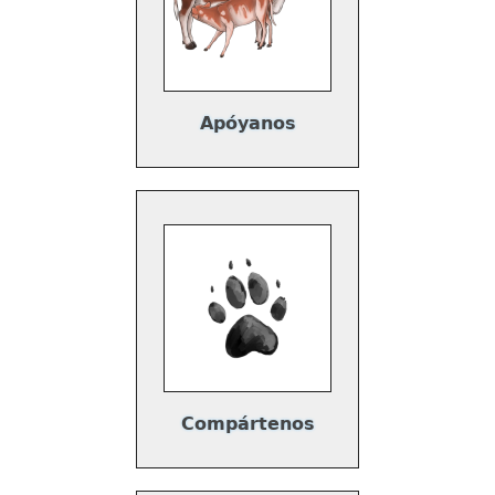
d
d
Apóyanos
Compártenos