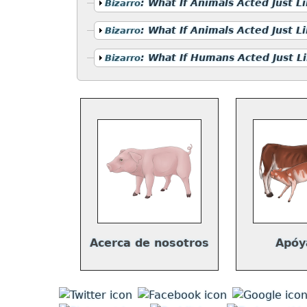
Mostrar
:
What If Animals Acted Just L
Bizarro
Mostrar
:
What If Animals Acted Just 
Bizarro
Mostrar
:
What If Humans Acted Just Li
Bizarro
Acerca de nosotros
Apóy