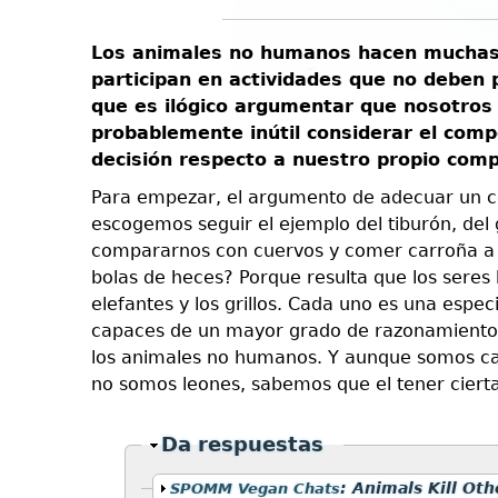
Los animales no humanos hacen muchas c
participan en actividades que no deben 
que es ilógico argumentar que nosotros
probablemente inútil considerar el co
decisión respecto a nuestro propio com
Para empezar, el argumento de adecuar un 
escogemos seguir el ejemplo del tiburón, del 
compararnos con cuervos y comer carroña a 
bolas de heces? Porque resulta que los seres 
elefantes y los grillos. Cada uno es una espec
capaces de un mayor grado de razonamiento, 
los animales no humanos. Y aunque somos ca
no somos leones, sabemos que el tener ciertas p
Ocultar
Da respuestas
Mostrar
:
Animals Kill Oth
SPOMM Vegan Chats