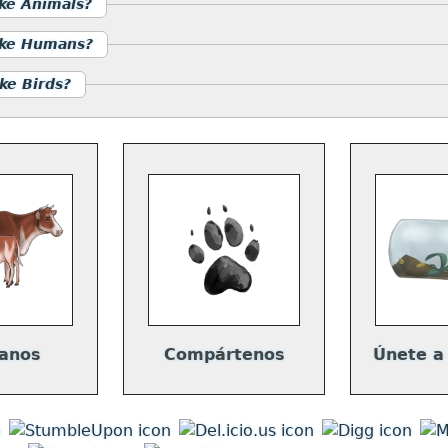
ike Animals?
Like Humans?
ke Birds?
anos
Compártenos
Únete a