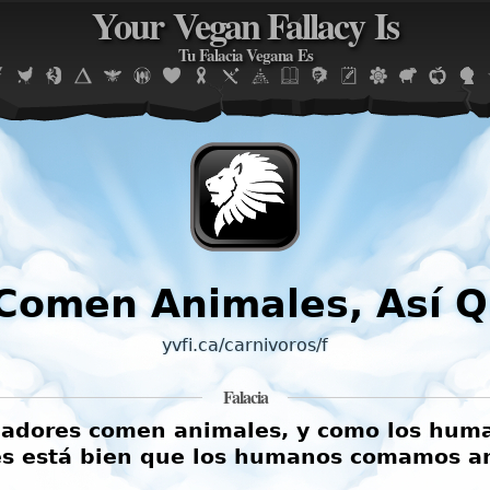
Your Vegan Fallacy Is
Jump to navigation
Tu Falacia Vegana Es
Comen Animales, Así 
yvfi.ca/carnivoros/f
Falacia
edadores comen animales, y como los hum
s está bien que los humanos comamos a