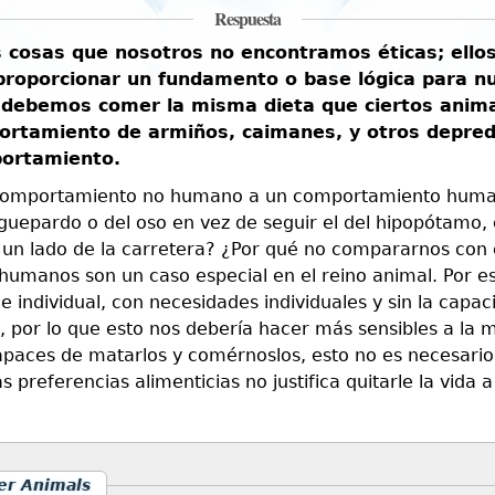
Respuesta
osas que nosotros no encontramos éticas; ellos 
proporcionar un fundamento o base lógica para n
 debemos comer la misma dieta que ciertos anim
mportamiento de armiños, caimanes, y otros depr
portamiento.
comportamiento no humano a un comportamiento humano
guepardo o del oso en vez de seguir el del hipopótamo, el
un lado de la carretera? ¿Por qué no compararnos con 
humanos son un caso especial en el reino animal. Por eso.
ie individual, con necesidades individuales y sin la cap
por lo que esto nos debería hacer más sensibles a la 
paces de matarlos y comérnoslos, esto no es necesario
referencias alimenticias no justifica quitarle la vida a 
er Animals