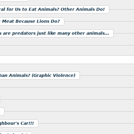
ural for Us to Eat Animals? Other Animals Do!
 Meat Because Lions Do?
s are predators just like many other animals...
an Animals? (Graphic Violence)
hbour's Car!!!