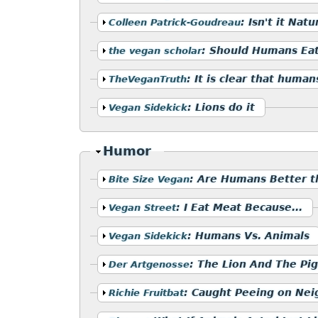
Mostrar
:
Isn't it Nat
Colleen Patrick-Goudreau
Mostrar
:
Should Humans Eat
the vegan scholar
Mostrar
:
It is clear that human
TheVeganTruth
Mostrar
:
Lions do it
Vegan Sidekick
Ocultar
Humor
Mostrar
:
Are Humans Better th
Bite Size Vegan
Mostrar
:
I Eat Meat Because...
Vegan Street
Mostrar
:
Humans Vs. Animals
Vegan Sidekick
Mostrar
:
The Lion And The Pig
Der Artgenosse
Mostrar
:
Caught Peeing on Neig
Richie Fruitbat