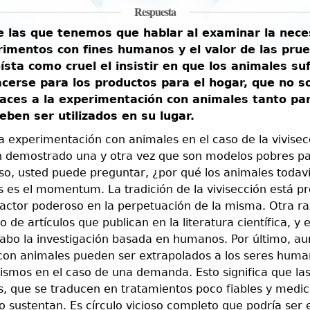
Respuesta
e las que tenemos que hablar al examinar la neces
rimentos con fines humanos y el valor de las prue
sta como cruel el insistir en que los animales su
erse para los productos para el hogar, que no s
caces a la experimentación con animales tanto pa
ben ser utilizados en su lugar.
a experimentación con animales en el caso de la vivisec
n demostrado una y otra vez que son modelos pobres para
o, usted puede preguntar, ¿por qué los animales todavía
 es el momentum. La tradición de la vivisección está p
actor poderoso en la perpetuación de la misma. Otra raz
 de artículos que publican en la literatura científica, y
 cabo la investigación basada en humanos. Por último, 
con animales pueden ser extrapolados a los seres human
 mismos en el caso de una demanda. Esto significa que l
s, que se traducen en tratamientos poco fiables y medica
o sustentan. Es círculo vicioso completo que podría ser