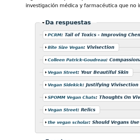
investigación médica y farmacéutica que no i
Ocultar
Da respuestas
Mostrar
:
Tail of Toxics - Improving Ch
PCRM
Mostrar
:
Vivisection
Bite Size Vegan
Mostrar
:
Compassion
Colleen Patrick-Goudreau
Mostrar
:
Your Beautiful Skin
Vegan Street
Mostrar
:
Justifying Vivisection
Vegan Sidekick
Mostrar
:
Thoughts On Viv
SPOMM Vegan Chats
Mostrar
:
Relics
Vegan Street
Mostrar
:
Should Vegans Use
the vegan scholar