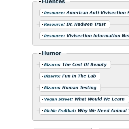
Ocultar
Fuentes
Mostrar
:
American Anti-Vivisection 
Resource
Mostrar
:
Dr. Hadwen Trust
Resource
Mostrar
:
Vivisection Information N
Resource
Ocultar
Humor
Mostrar
:
The Cost Of Beauty
Bizarro
Mostrar
:
Fun In The Lab
Bizarro
Mostrar
:
Human Testing
Bizarro
Mostrar
:
What Would We Learn
Vegan Street
Mostrar
:
Why We Need Animal T
Richie Fruitbat