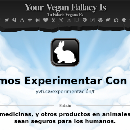
Your Vegan Fallacy Is
Jump to navigation
Tu Falacia Vegana Es
mos Experimentar Con
yvfi.ca/experimentación/f
Falacia
edicinas, y otros productos en animales
sean seguros para los humanos.