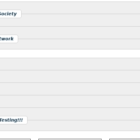
Society
etwork
esting!!!