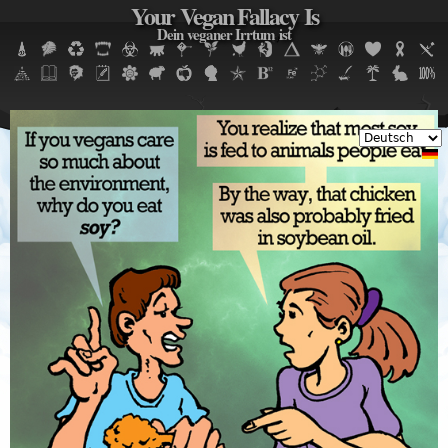
Your Vegan Fallacy Is
Jump to navigation
Dein veganer Irrtum ist