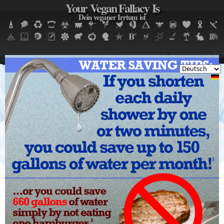
Your Vegan Fallacy Is
Jump to navigation
Dein veganer Irrtum ist