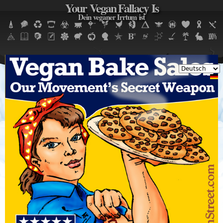
Your Vegan Fallacy Is
Jump to navigation
Dein veganer Irrtum ist