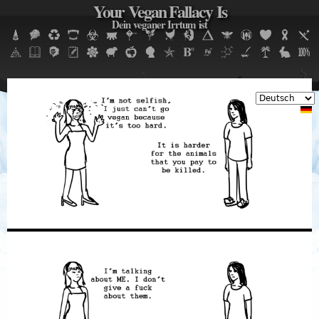
Your Vegan Fallacy Is
Jump to navigation
Dein veganer Irrtum ist