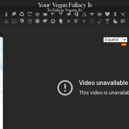
Your Vegan Fallacy Is
Jump to navigation
Tu Falacia Vegana Es